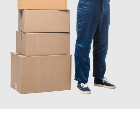
INFORMATI ORA