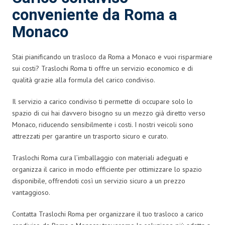
conveniente da Roma a
Monaco
Stai pianificando un trasloco da Roma a Monaco e vuoi risparmiare
sui costi? Traslochi Roma ti offre un servizio economico e di
qualità grazie alla formula del carico condiviso.
Il servizio a carico condiviso ti permette di occupare solo lo
spazio di cui hai davvero bisogno su un mezzo già diretto verso
Monaco, riducendo sensibilmente i costi. I nostri veicoli sono
attrezzati per garantire un trasporto sicuro e curato.
Traslochi Roma cura l’imballaggio con materiali adeguati e
organizza il carico in modo efficiente per ottimizzare lo spazio
disponibile, offrendoti così un servizio sicuro a un prezzo
vantaggioso.
Contatta Traslochi Roma per organizzare il tuo trasloco a carico