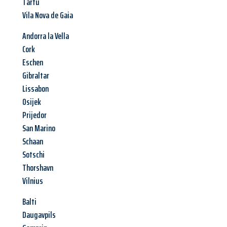
Tartu
Vila Nova de Gaia
Andorra la Vella
Cork
Eschen
Gibraltar
Lissabon
Osijek
Prijedor
San Marino
Schaan
Sotschi
Thorshavn
Vilnius
Balti
Daugavpils