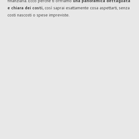
finanziaria. Ecco perché ti offriamo
una panoramica dettagliata
e chiara dei costi,
così saprai esattamente cosa aspettarti, senza
costi nascosti o spese impreviste.